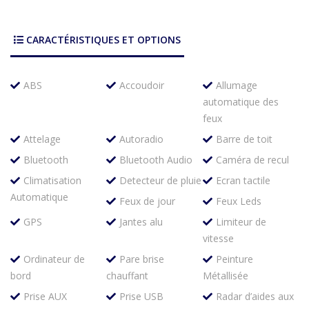
CARACTÉRISTIQUES ET OPTIONS
ABS
Accoudoir
Allumage
automatique des
feux
Attelage
Autoradio
Barre de toit
Bluetooth
Bluetooth Audio
Caméra de recul
Climatisation
Detecteur de pluie
Ecran tactile
Automatique
Feux de jour
Feux Leds
GPS
Jantes alu
Limiteur de
vitesse
Ordinateur de
Pare brise
Peinture
bord
chauffant
Métallisée
Prise AUX
Prise USB
Radar d’aides aux