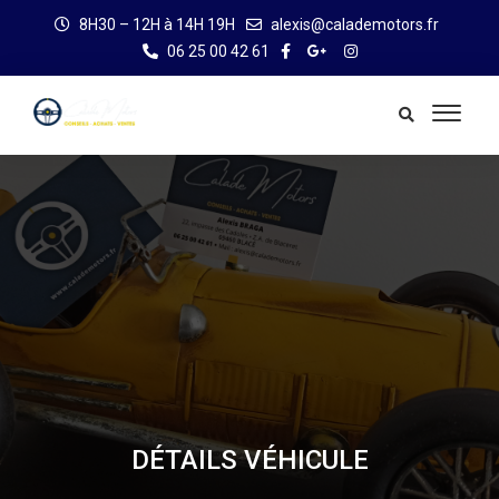
8H30 – 12H à 14H 19H
alexis@calademotors.fr
06 25 00 42 61
DÉTAILS VÉHICULE