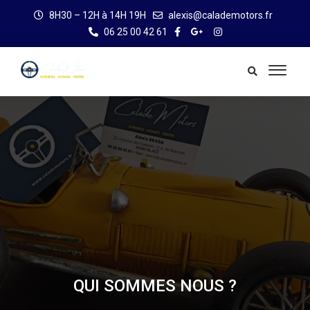
8H30 – 12H à 14H 19H
alexis@calademotors.fr
06 25 00 42 61
QUI SOMMES NOUS ?