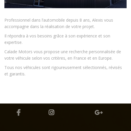
Professionnel dans l’automobile depuis 8 ans,
Alexis
vous
accompagne dans la réalisation de votre projet.
Il répondra à vos besoins grâce à son expérience et son
expertise.
Calade Motors vous propose une recherche personnalisée de
votre véhicule selon vos critères, en France et en Europe.
Tous nos véhicules sont rigoureusement sélectionnés, révisés
et garantis.