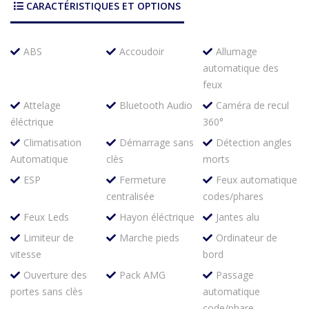
CARACTÉRISTIQUES ET OPTIONS
ABS
Accoudoir
Allumage
automatique des
feux
Attelage
Bluetooth Audio
Caméra de recul
éléctrique
360°
Climatisation
Démarrage sans
Détection angles
Automatique
clès
morts
ESP
Fermeture
Feux automatique
centralisée
codes/phares
Feux Leds
Hayon éléctrique
Jantes alu
Limiteur de
Marche pieds
Ordinateur de
vitesse
bord
Ouverture des
Pack AMG
Passage
portes sans clès
automatique
code/phare