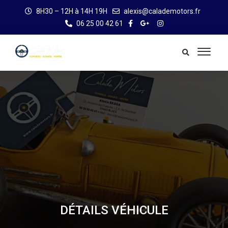
8H30 – 12H à 14H 19H
alexis@calademotors.fr
06 25 00 42 61
DÉTAILS VÉHICULE