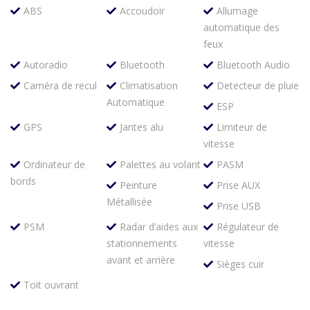
ABS
Accoudoir
Allumage
automatique des
feux
Autoradio
Bluetooth
Bluetooth Audio
Caméra de recul
Climatisation
Detecteur de pluie
Automatique
ESP
GPS
Jantes alu
Limiteur de
vitesse
Ordinateur de
Palettes au volant
PASM
bords
Peinture
Prise AUX
Métallisée
Prise USB
PSM
Radar d’aides aux
Régulateur de
stationnements
vitesse
avant et arrière
Sièges cuir
Toit ouvrant