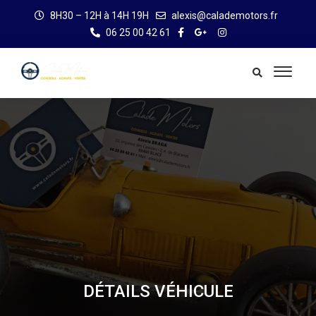
8H30 – 12H à 14H 19H
alexis@calademotors.fr
06 25 00 42 61
DÉTAILS VÉHICULE