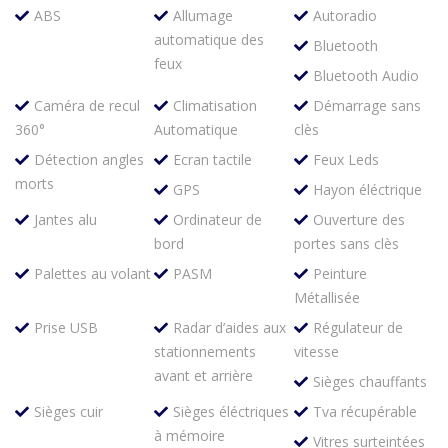
ABS
Allumage
Autoradio
automatique des
Bluetooth
feux
Bluetooth Audio
Caméra de recul
Climatisation
Démarrage sans
360°
Automatique
clès
Détection angles
Ecran tactile
Feux Leds
morts
GPS
Hayon éléctrique
Jantes alu
Ordinateur de
Ouverture des
bord
portes sans clès
Palettes au volant
PASM
Peinture
Métallisée
Prise USB
Radar d’aides aux
Régulateur de
stationnements
vitesse
avant et arrière
Sièges chauffants
Sièges cuir
Sièges éléctriques
Tva récupérable
à mémoire
Vitres surteintées