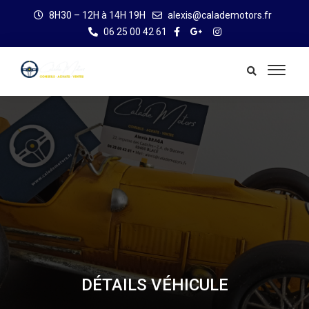
8H30 – 12H à 14H 19H
alexis@calademotors.fr
06 25 00 42 61
DÉTAILS VÉHICULE