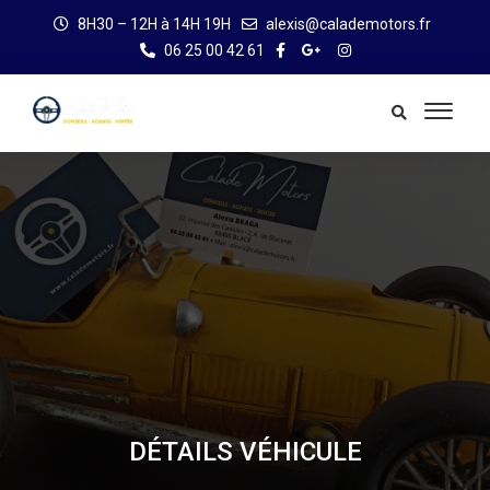
8H30 – 12H à 14H 19H
alexis@calademotors.fr
06 25 00 42 61
DÉTAILS VÉHICULE