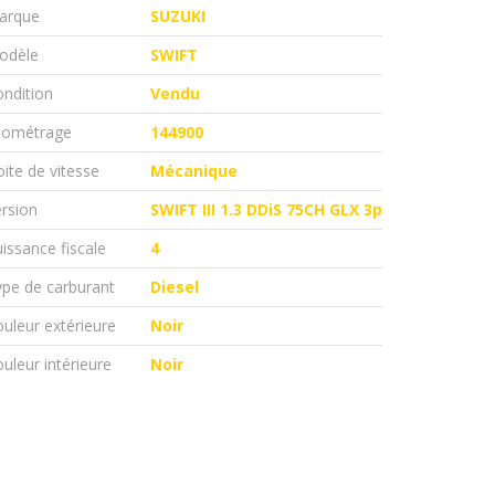
arque
SUZUKI
odèle
SWIFT
ndition
Vendu
ilométrage
144900
ite de vitesse
Mécanique
rsion
SWIFT III 1.3 DDiS 75CH GLX 3p
issance fiscale
4
pe de carburant
Diesel
uleur extérieure
Noir
uleur intérieure
Noir