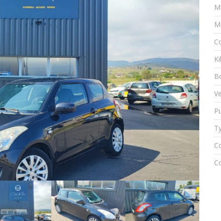
M
M
Co
K
Bo
Ve
Pu
Ty
Co
Co