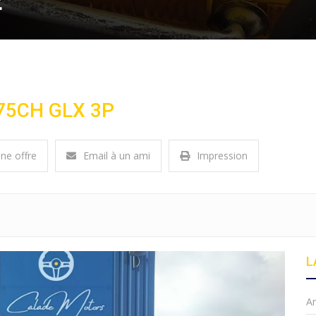
E
 75CH GLX 3P
une offre
Email à un ami
Impression
L
A