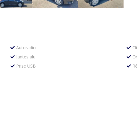
Autoradio
Cl
Jantes alu
Or
Prise USB
Ré