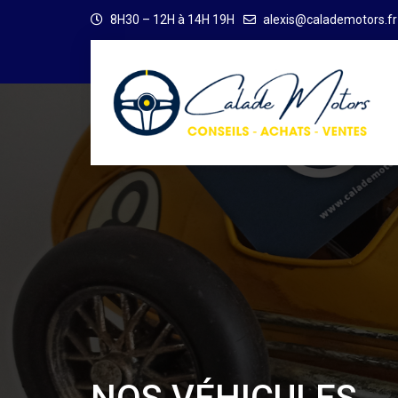
8H30 – 12H à 14H 19H
alexis@calademotors.fr