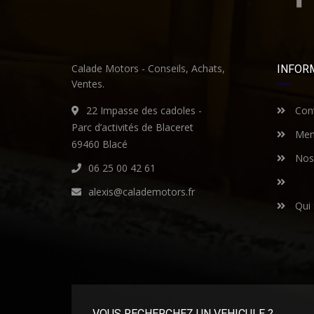
Calade Motors - Conseils, Achats,
INFOR
Ventes.
22 Impasse des cadoles -
Cont
Parc d’activités de Blaceret
Ment
69460 Blacé
Nos 
06 25 00 42 61
alexis@calademotors.fr
Qui
VOUS RECHERCHEZ UN VEHICULE ?