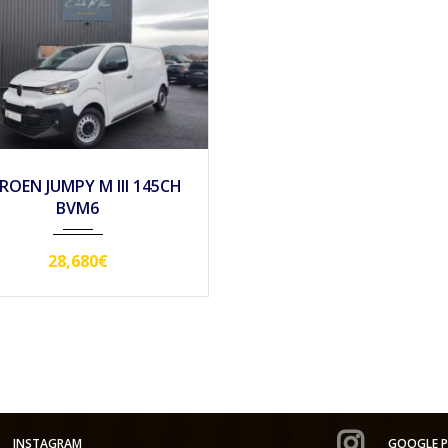
2024
Mécan...
10
ROEN JUMPY M III 145CH
BVM6
28,680€
INSTAGRAM
GOOGLE P