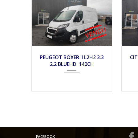
2024
Mécan...
10
PEUGEOT BOXER II L2H2 3.3
CIT
2.2 BLUEHDI 140CH
FACEBOOK