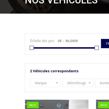
NOS VÉHICULES
Échelle des prix
Fi
2
Véhicules correspondants
Marque
Kilométrage
Anné
NEUF
NEUF