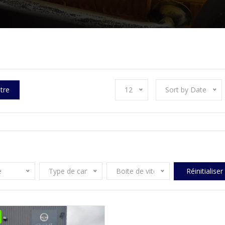
ltre
12
Sort by Date
e
Type de carburant
Boite de vitesse
Réinitialiser