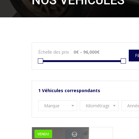
NOS VÉHICULES
Échelle des prix
Fi
1
Véhicules correspondants
Marque
Kilométrage
Anné
VENDU