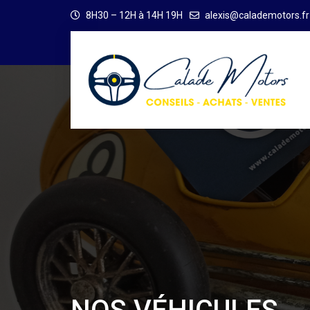
8H30 – 12H à 14H 19H
alexis@calademotors.fr