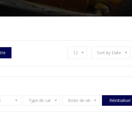
ltre
12
Sort by Date
e
Type de carburant
Boite de vitesse
Réinitialiser