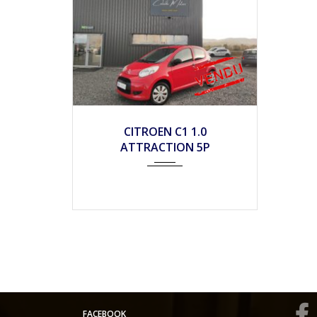
2009
Mécan...
133590
CITROEN C1 1.0
ATTRACTION 5P
FACEBOOK