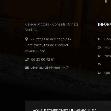
Calade Motors - Conseils, Achats,
INFOR
Ventes.
22 Impasse des cadoles -
Cont
Parc d’activités de Blaceret
Ment
69460 Blacé
Nos 
06 25 00 42 61
alexis@calademotors.fr
Qui
VOUS RECHERCHEZ UN VEHICULE ?