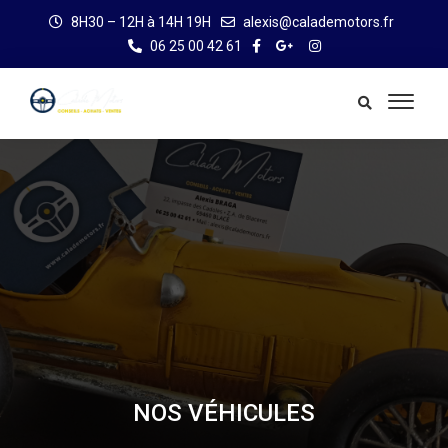
8H30 – 12H à 14H 19H
alexis@calademotors.fr
06 25 00 42 61
NOS VÉHICULES