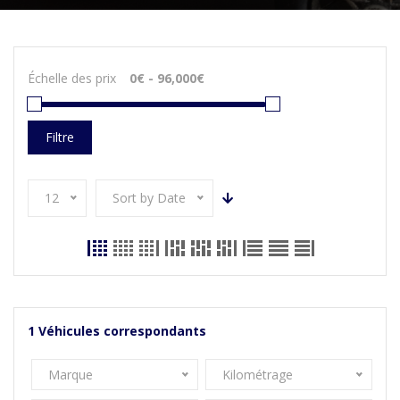
Échelle des prix
Filtre
12
Sort by Date
1
Véhicules correspondants
Marque
Kilométrage