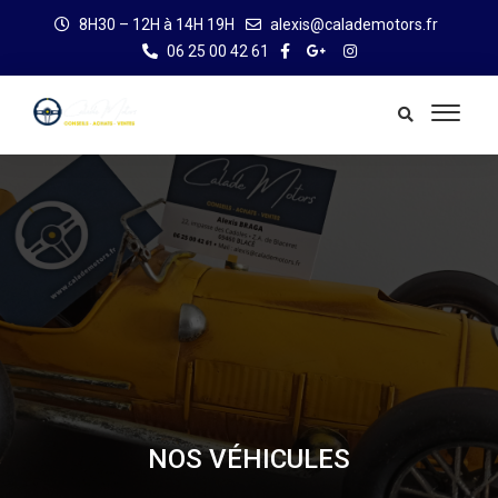
8H30 – 12H à 14H 19H
alexis@calademotors.fr
06 25 00 42 61
NOS VÉHICULES