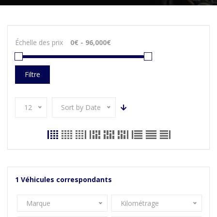
Échelle des prix
Filtre
12
Sort by Date
1
Véhicules correspondants
Marque
Kilométrage