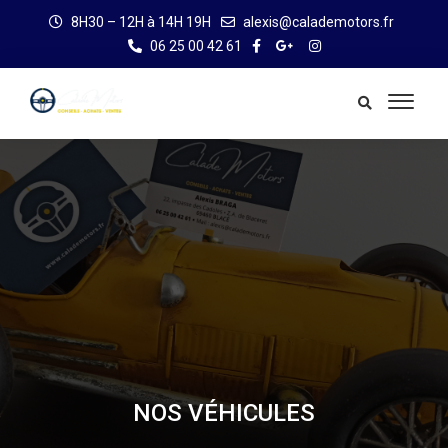
8H30 – 12H à 14H 19H
alexis@calademotors.fr
06 25 00 42 61
NOS VÉHICULES