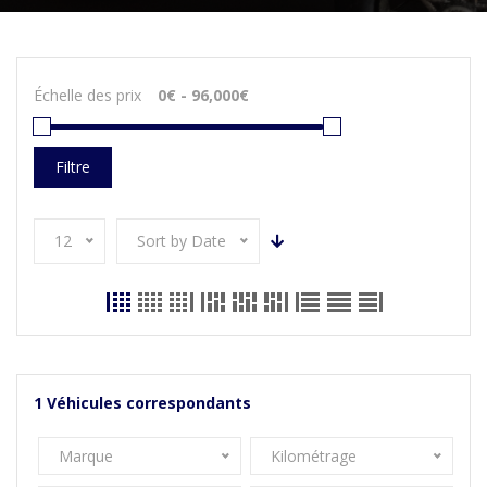
Échelle des prix
Filtre
12
Sort by Date
1
Véhicules correspondants
Marque
Kilométrage