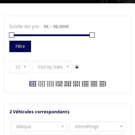
Échelle des prix
Filtre
12
Sort by Date
2
Véhicules correspondants
Marque
Kilométrage