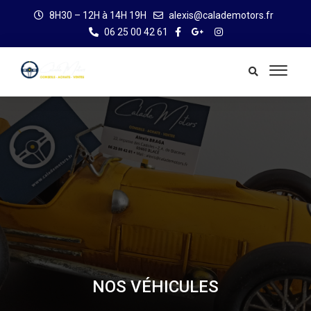
8H30 – 12H à 14H 19H
alexis@calademotors.fr
06 25 00 42 61
NOS VÉHICULES