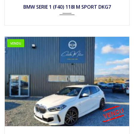
2020
Autom...
56990
BMW SERIE 1 (F40) 118I M SPORT DKG7
VENDU
2019
Autom...
24990