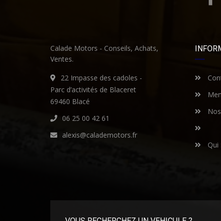
Calade Motors - Conseils, Achats,
INFOR
Ventes.
22 Impasse des cadoles -
Cont
Parc d’activités de Blaceret
Ment
69460 Blacé
Nos 
06 25 00 42 61
alexis@calademotors.fr
Qui
VOUS RECHERCHEZ UN VEHICULE ?