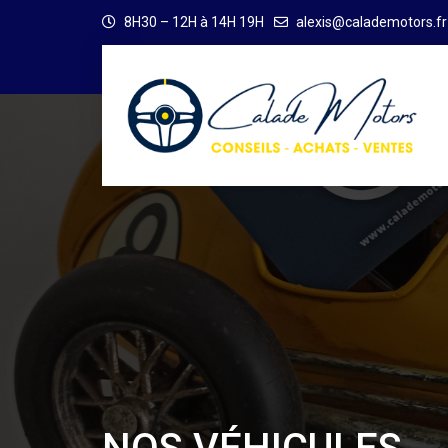
8H30 – 12H à 14H 19H
alexis@calademotors.fr