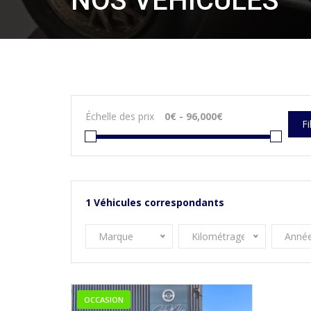
NOS VÉHICULES
Échelle des prix
Fi
1
Véhicules correspondants
Marque
Kilométrage
Anné
OCCASION