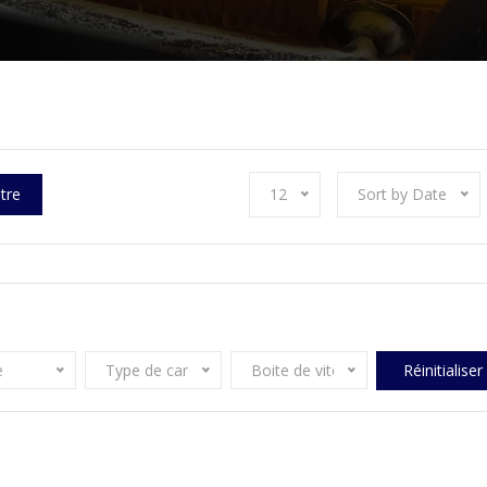
ltre
12
Sort by Date
e
Type de carburant
Boite de vitesse
Réinitialiser