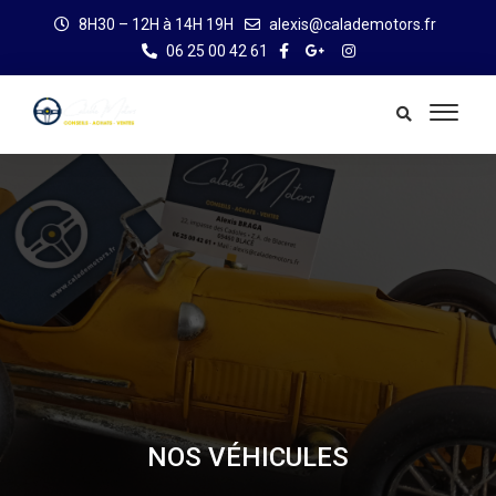
8H30 – 12H à 14H 19H
alexis@calademotors.fr
06 25 00 42 61
NOS VÉHICULES