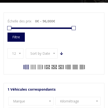
Échelle des prix
Filtre
12
Sort by Date
1
Véhicules correspondants
Marque
Kilométrage