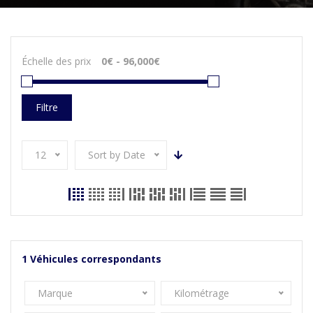
Échelle des prix
Filtre
12
Sort by Date
1
Véhicules correspondants
Marque
Kilométrage