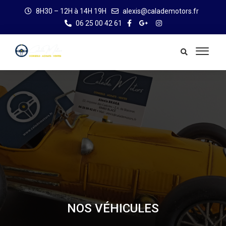
8H30 – 12H à 14H 19H
alexis@calademotors.fr
06 25 00 42 61
NOS VÉHICULES