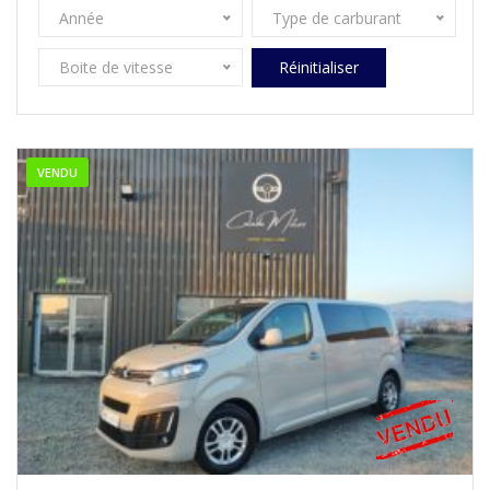
Année
Type de carburant
Boite de vitesse
Réinitialiser
VENDU