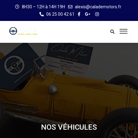
8H30 – 12H à 14H 19H
alexis@calademotors.fr
06 25 00 42 61
NOS VÉHICULES