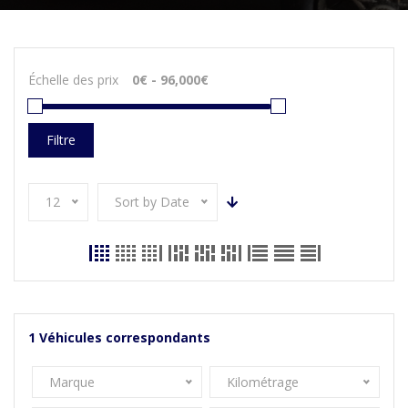
Échelle des prix
Filtre
12
Sort by Date
1
Véhicules correspondants
Marque
Kilométrage