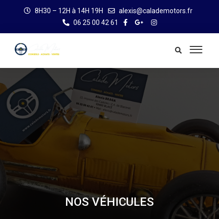
8H30 – 12H à 14H 19H
alexis@calademotors.fr
06 25 00 42 61
NOS VÉHICULES