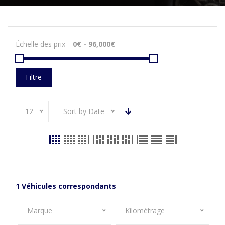
Échelle des prix
Filtre
12
Sort by Date
1
Véhicules correspondants
Marque
Kilométrage