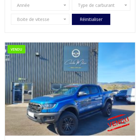
Année
Type de carburant
Boite de vitesse
Réinitialiser
VENDU