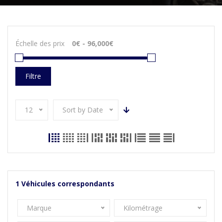
Échelle des prix
Filtre
12
Sort by Date
1
Véhicules correspondants
Marque
Kilométrage