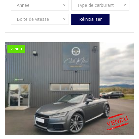
Année
Type de carburant
Boite de vitesse
Réinitialiser
VENDU