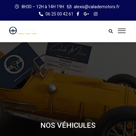
8H30 – 12H à 14H 19H
alexis@calademotors.fr
06 25 00 42 61
NOS VÉHICULES