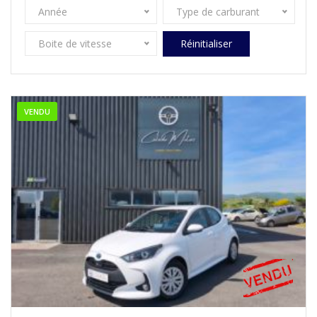
Année
Type de carburant
Boite de vitesse
Réinitialiser
VENDU