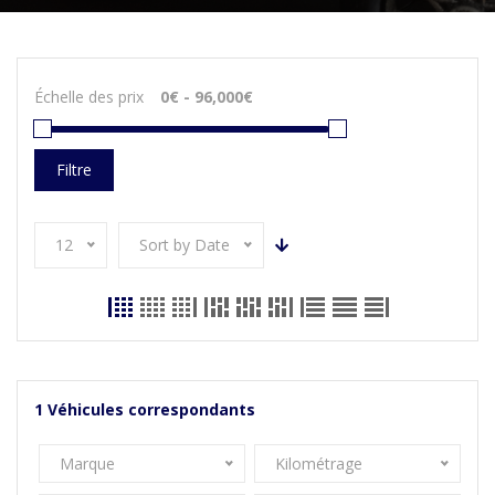
Échelle des prix
Filtre
12
Sort by Date
1
Véhicules correspondants
Marque
Kilométrage