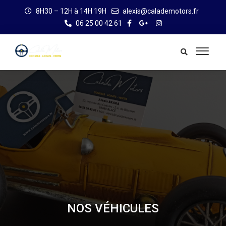
8H30 – 12H à 14H 19H
alexis@calademotors.fr
06 25 00 42 61
NOS VÉHICULES