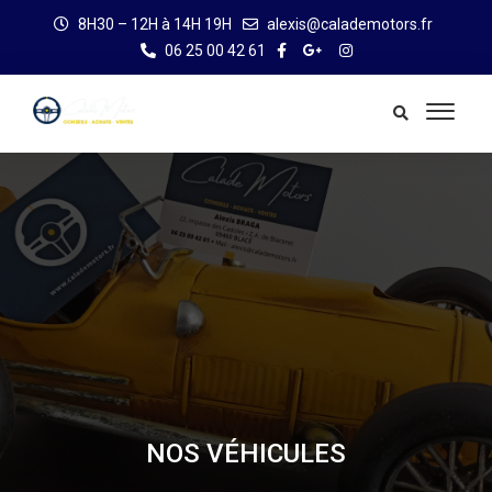
8H30 – 12H à 14H 19H
alexis@calademotors.fr
06 25 00 42 61
NOS VÉHICULES