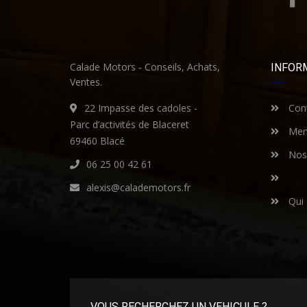
Calade Motors - Conseils, Achats,
INFOR
Ventes.
22 Impasse des cadoles -
Cont
Parc d’activités de Blaceret
Ment
69460 Blacé
Nos 
06 25 00 42 61
alexis@calademotors.fr
Qui
VOUS RECHERCHEZ UN VEHICULE ?