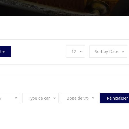
ltre
12
Sort by Date
e
Type de carburant
Boite de vitesse
Réinitialiser