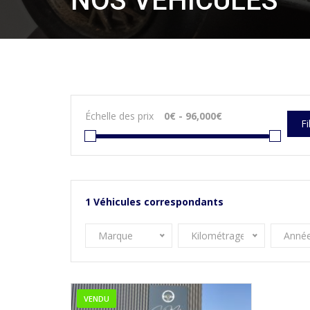
NOS VÉHICULES
Échelle des prix
Fi
1
Véhicules correspondants
Marque
Kilométrage
Anné
VENDU