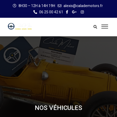
8H30 – 12H à 14H 19H
alexis@calademotors.fr
06 25 00 42 61
NOS VÉHICULES