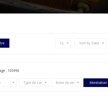
ltre
12
Sort by Date
age :
105990
e
Type de carburant
Boite de vitesse
Réinitialiser