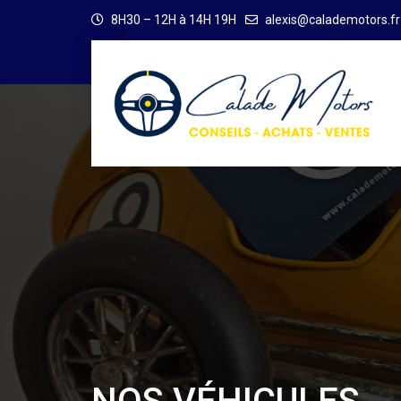
8H30 – 12H à 14H 19H
alexis@calademotors.fr