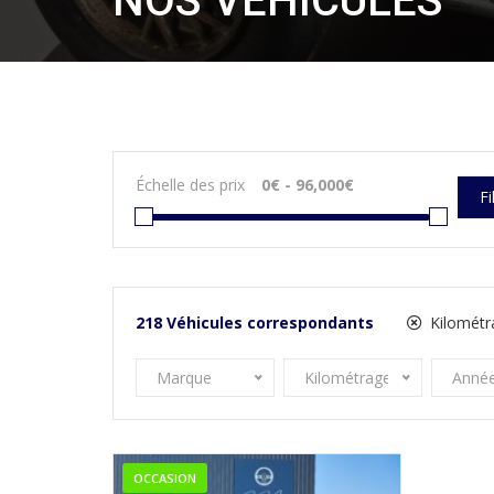
NOS VÉHICULES
Échelle des prix
Fi
218
Véhicules correspondants
Kilométr
Marque
Kilométrage
Anné
OCCASION