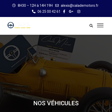
8H30 – 12H à 14H 19H
alexis@calademotors.fr
06 25 00 42 61
NOS VÉHICULES