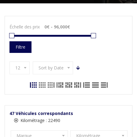
Échelle des prix
Filtre
12
Sort by Date
47
Véhicules correspondants
Kilométrage :
22490
Marque
Kilométrage