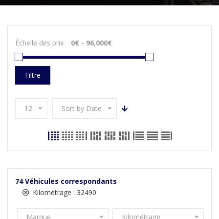
Échelle des prix
Filtre
12
Sort by Date
74
Véhicules correspondants
Kilométrage :
32490
Marque
Kilométrage