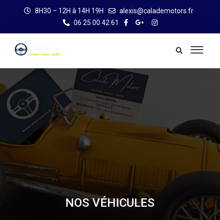
8H30 – 12H à 14H 19H
alexis@calademotors.fr
06 25 00 42 61
NOS VÉHICULES