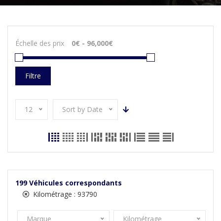
Échelle des prix
Filtre
12
Sort by Date
199
Véhicules correspondants
Kilométrage :
93790
Marque
Kilométrage