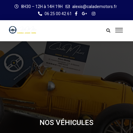
8H30 – 12H à 14H 19H
alexis@calademotors.fr
06 25 00 42 61
NOS VÉHICULES