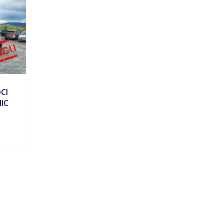
9500
CI
IC