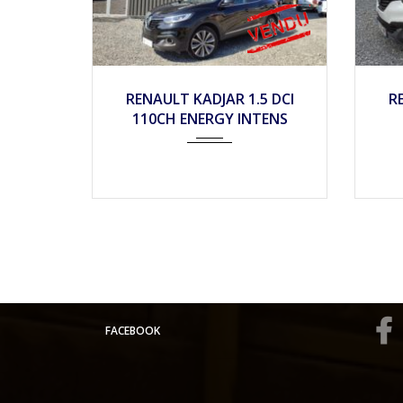
2017
Mécan...
65990
RENAULT KADJAR 1.5 DCI
R
110CH ENERGY INTENS
FACEBOOK