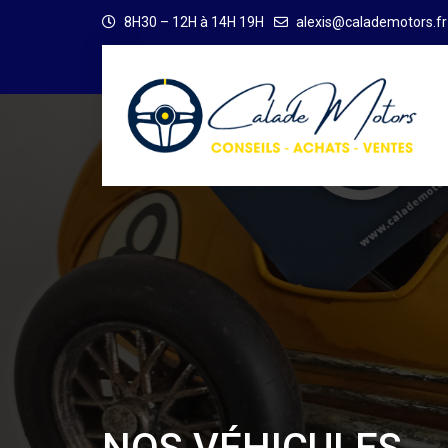
8H30 – 12H à 14H 19H
alexis@calademotors.fr