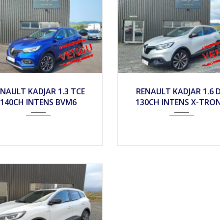
019
Mécan...
59900
2018
Autom...
7
NAULT KADJAR 1.3 TCE
RENAULT KADJAR 1.6 D
140CH INTENS BVM6
130CH INTENS X-TRON