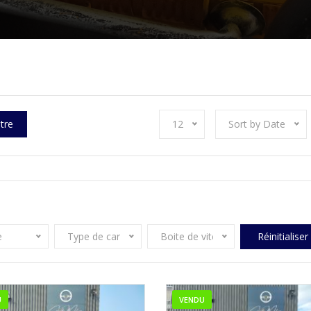
ltre
12
Sort by Date
e
Type de carburant
Boite de vitesse
Réinitialiser
U
VENDU