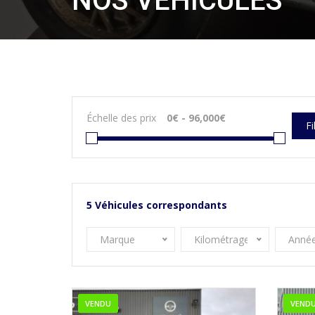
NOS VÉHICULES
Échelle des prix
Fi
5
Véhicules correspondants
Marque
Kilométrage
Anné
VENDU
VEND