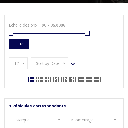
Échelle des prix
Filtre
12
Sort by Date
1
Véhicules correspondants
Marque
Kilométrage