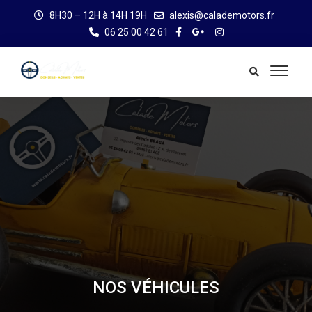
8H30 – 12H à 14H 19H
alexis@calademotors.fr
06 25 00 42 61
NOS VÉHICULES