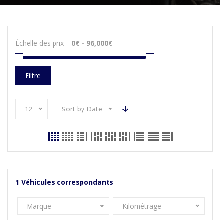
Échelle des prix
Filtre
12
Sort by Date
1
Véhicules correspondants
Marque
Kilométrage