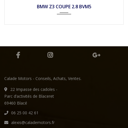
1999
Mécan...
135490
BMW Z3 COUPE 2.8 BVM5
Calade Motors - Conseils, Achats, Ventes.
22 Impasse des cadoles -
Parc d’activités de Blaceret
69460 Blacé
06 25 00 42 61
alexis@calademotors.fr