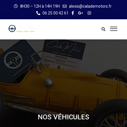
8H30 – 12H à 14H 19H
alexis@calademotors.fr
06 25 00 42 61
NOS VÉHICULES