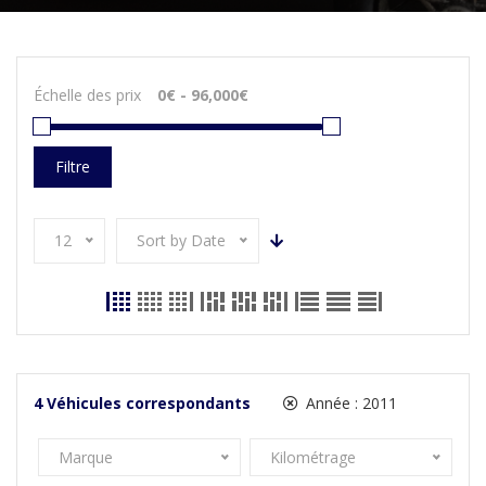
Échelle des prix
Filtre
12
Sort by Date
4
Véhicules correspondants
Année :
2011
Marque
Kilométrage