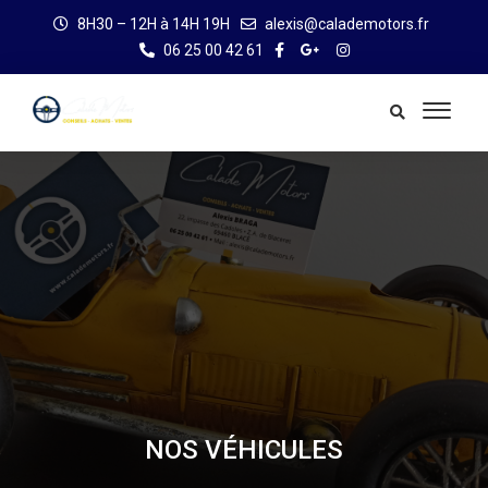
8H30 – 12H à 14H 19H
alexis@calademotors.fr
06 25 00 42 61
NOS VÉHICULES