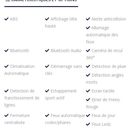
ABS
Affichage tête
Alerte anticollision
haute
Allumage
automatique des
feux
Bluetooth
Bluetooth Audio
Caméra de recul
360°
Climatisation
Démarrage sans
Detecteur de pluie
Automatique
clès
Détection angles
morts
Detection de
Echappement
Ecran tactile
franchissement de
sport actif
Etrier de Freins
lignes
Rouge
Fermeture
Feux automatique
Feux de jour
centralisée
codes/phares
Feux Leds