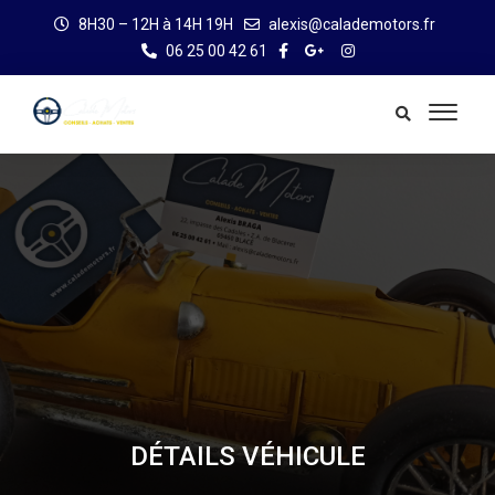
8H30 – 12H à 14H 19H
alexis@calademotors.fr
06 25 00 42 61
DÉTAILS VÉHICULE