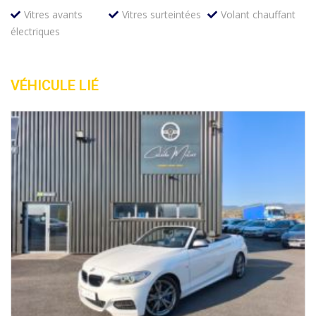
Vitres avants
Vitres surteintées
Volant chauffant
électriques
VÉHICULE LIÉ