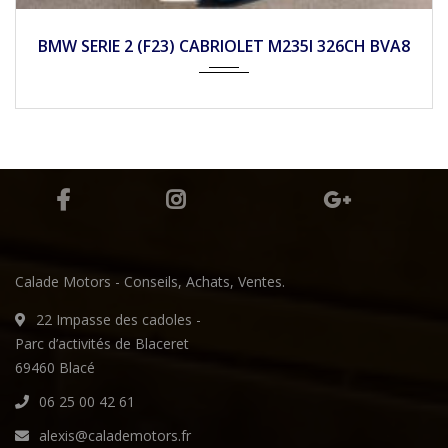
2022
Autom...
BMW X2 (F39) XDRIVE 25E 220 M SPORT X BVA6
Calade Motors - Conseils, Achats, Ventes.
22 Impasse des cadoles -
Parc d’activités de Blaceret
69460 Blacé
06 25 00 42 61
alexis@calademotors.fr