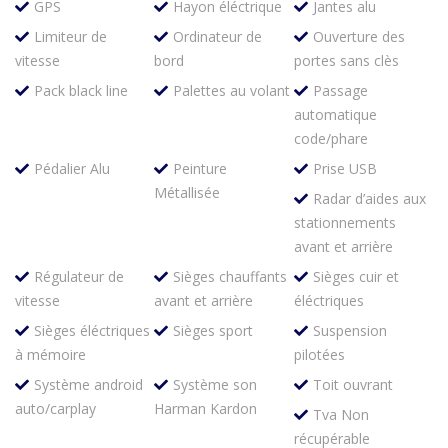
GPS
Hayon éléctrique
Jantes alu
Limiteur de
Ordinateur de
Ouverture des
vitesse
bord
portes sans clès
Pack black line
Palettes au volant
Passage
automatique
code/phare
Pédalier Alu
Peinture
Prise USB
Métallisée
Radar d’aides aux
stationnements
avant et arrière
Régulateur de
Sièges chauffants
Sièges cuir et
vitesse
avant et arrière
éléctriques
Sièges éléctriques
Sièges sport
Suspension
à mémoire
pilotées
Système android
Système son
Toit ouvrant
auto/carplay
Harman Kardon
Tva Non
récupérable