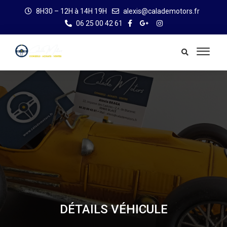
8H30 – 12H à 14H 19H
alexis@calademotors.fr
06 25 00 42 61
DÉTAILS VÉHICULE