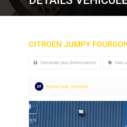
DÉTAILS VÉHICUL
CITROEN JUMPY FOURGON
Demander plus d'informations
Faire 
Ajouter pour comparer