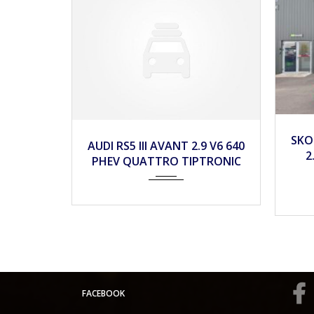
2019
Autom...
135900
2
10
SKODA OCTAVIA III (2) COMBI
B
9 V6 640
2.0 TDI 184 4X4 RS DSG7
C
TRONIC
18,900€
FACEBOOK