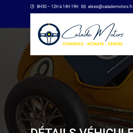
8H30 – 12H à 14H 19H
alexis@calademotors.fr