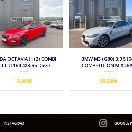
022
Autom...
32990
2020
Autom...
1
MW M3 (G80) 3.0 510ch
PORSCHE MACAN 2.9 
OMPETITION M XDRIVE
380CH GTS PDK
95,990€
INSTAGRAM
GOOGLE P