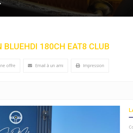
E
 BLUEHDI 180CH EAT8 CLUB
une offre
Email à un ami
Impression
L
Co