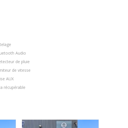
telage
uetooth Audio
tecteur de pluie
miteur de vitesse
ise AUX
a récupérable