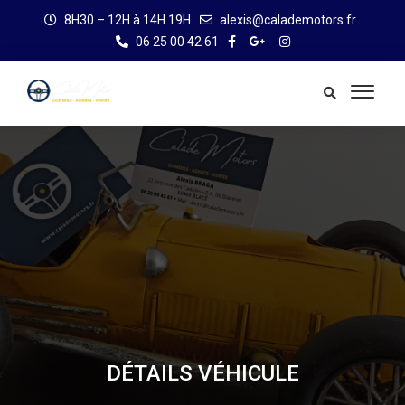
8H30 – 12H à 14H 19H
alexis@calademotors.fr
06 25 00 42 61
DÉTAILS VÉHICULE