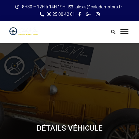
8H30 – 12H à 14H 19H
alexis@calademotors.fr
06 25 00 42 61
DÉTAILS VÉHICULE