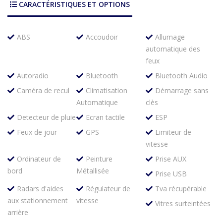
CARACTÉRISTIQUES ET OPTIONS
ABS
Accoudoir
Allumage
automatique des
feux
Autoradio
Bluetooth
Bluetooth Audio
Caméra de recul
Climatisation
Démarrage sans
Automatique
clès
Detecteur de pluie
Ecran tactile
ESP
Feux de jour
GPS
Limiteur de
vitesse
Ordinateur de
Peinture
Prise AUX
bord
Métallisée
Prise USB
Radars d'aides
Régulateur de
Tva récupérable
aux stationnement
vitesse
Vitres surteintées
arrière