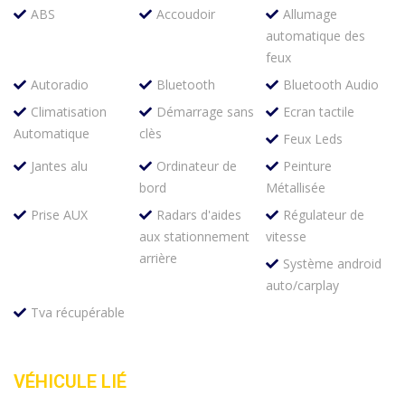
ABS
Accoudoir
Allumage
automatique des
feux
Autoradio
Bluetooth
Bluetooth Audio
Climatisation
Démarrage sans
Ecran tactile
Automatique
clès
Feux Leds
Jantes alu
Ordinateur de
Peinture
bord
Métallisée
Prise AUX
Radars d'aides
Régulateur de
aux stationnement
vitesse
arrière
Système android
auto/carplay
Tva récupérable
VÉHICULE LIÉ