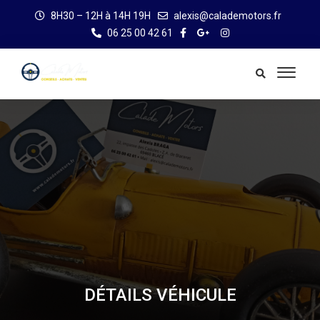
8H30 – 12H à 14H 19H
alexis@calademotors.fr
06 25 00 42 61
DÉTAILS VÉHICULE