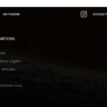
INSTAGRAM
GOOGLE P
MATIONS
act
ions Légales
Véhicules
 Sommes nous