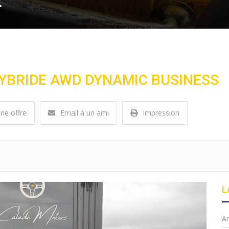
E
 HYBRIDE AWD DYNAMIC BUSINESS
une offre
Email à un ami
Impression
L
A