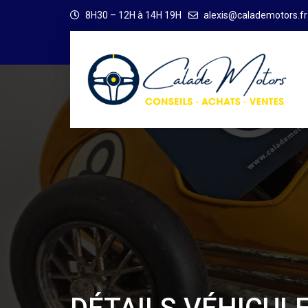
8H30 – 12H à 14H 19H
alexis@calademotors.fr