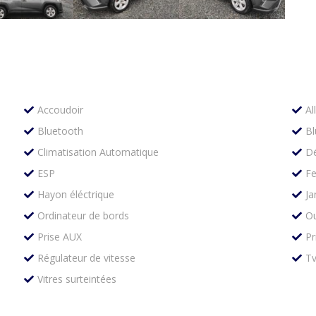
Accoudoir
Al
Bluetooth
Bl
Climatisation Automatique
Dé
ESP
Fe
Hayon éléctrique
Ja
Ordinateur de bords
Ou
Prise AUX
Pr
Régulateur de vitesse
Tv
Vitres surteintées