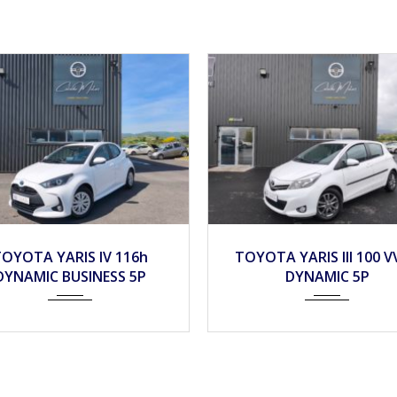
14
Mécan...
116990
2024
Autom...
1
OTA YARIS III 100 VVT-I
TOYOTA PROACE CITY 1.
DYNAMIC 5P
4D 130CH CONFORT L