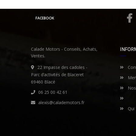
FACEBOOK
Calade Motors - Conseils, Achats,
INFOR
Ventes.
22 Impasse des cadoles -
Cont
Parc d’activités de Blaceret
Ment
69460 Blacé
Nos 
06 25 00 42 61
alexis@calademotors.fr
Qui