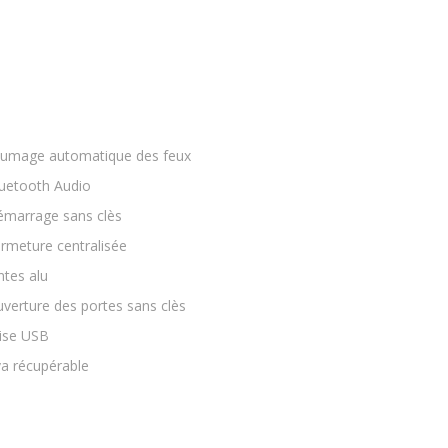
lumage automatique des feux
uetooth Audio
marrage sans clès
rmeture centralisée
ntes alu
verture des portes sans clès
ise USB
a récupérable