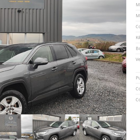
M
M
Co
K
Bo
Ve
Pu
Co
Co