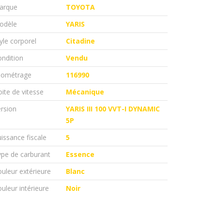
arque
TOYOTA
odèle
YARIS
yle corporel
Citadine
ndition
Vendu
ilométrage
116990
ite de vitesse
Mécanique
rsion
YARIS III 100 VVT-I DYNAMIC
5P
issance fiscale
5
pe de carburant
Essence
uleur extérieure
Blanc
uleur intérieure
Noir