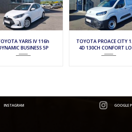
024
Autom...
10690
2025
Autom...
OTA PROACE CITY 1.5 D-
TOYOTA RAV4 2.5 Hybr
 130CH CONFORT LONG
218ch LOUNGE 2WD
INSTAGRAM
GOOGLE P