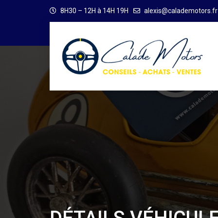
8H30 – 12H à 14H 19H
alexis@calademotors.fr