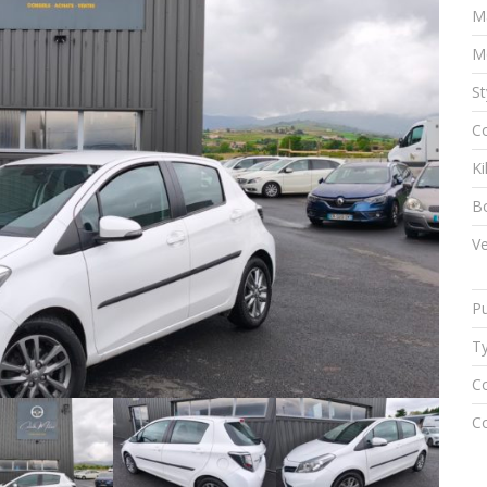
M
M
St
Co
K
Bo
Ve
Pu
Ty
Co
Co