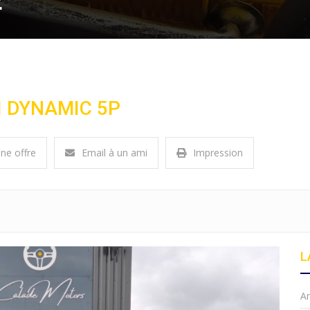
E
-I DYNAMIC 5P
une offre
Email à un ami
Impression
L
A