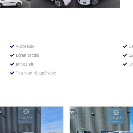
Autoradio
Ca
Ecran tactile
E
Jantes alu
Or
Tva Non récupérable