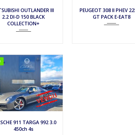
018
Autom...
33490
2022
Autom...
1
TSUBISHI OUTLANDER III
PEUGEOT 308 II PHEV 2
2.2 DI-D 150 BLACK
GT PACK E-EAT8
COLLECTION+
U
021
Autom...
24990
SCHE 911 TARGA 992 3.0
450ch 4s