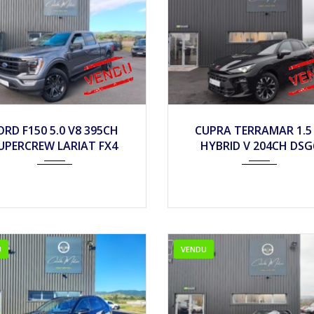
022
Autom...
42500
2025
Autom...
ORD F150 5.0 V8 395CH
CUPRA TERRAMAR 1.5 
UPERCREW LARIAT FX4
HYBRID V 204CH DSG
U
VENDU