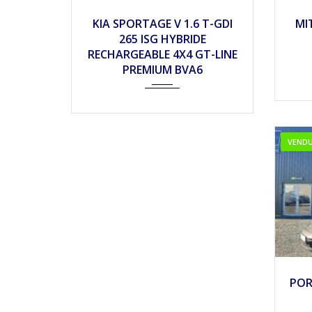
2022
Autom...
13900
2
KIA SPORTAGE V 1.6 T-GDI
MI
265 ISG HYBRIDE
RECHARGEABLE 4X4 GT-LINE
PREMIUM BVA6
VEND
2
POR