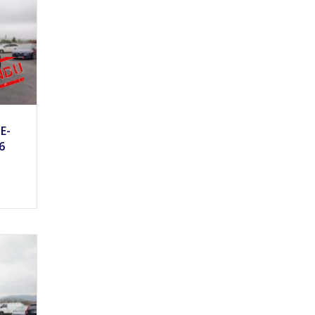
10
E-
6