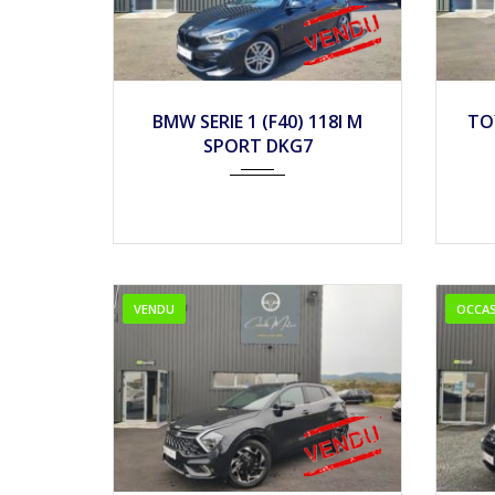
2021
Autom...
42900
2
BMW SERIE 1 (F40) 118I M
TO
SPORT DKG7
VENDU
OCCA