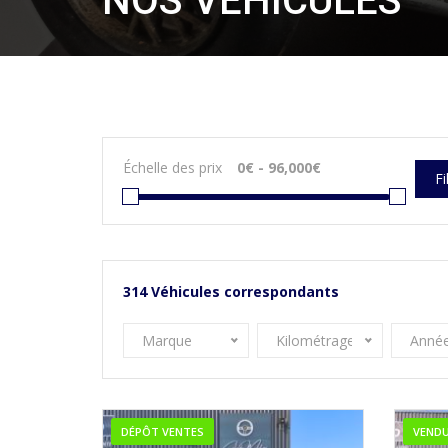
NOS VÉHICULES
Échelle des prix
Fi
314
Véhicules correspondants
Marque
Kilométrage
Anné
DÉPÔT VENTES
VEND