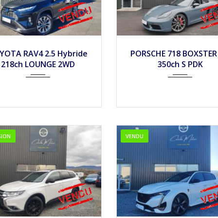
025
Autom...
7500
2016
Autom...
4
YOTA RAV4 2.5 Hybride
PORSCHE 718 BOXSTER 
218ch LOUNGE 2WD
350ch S PDK
SION
VENDU