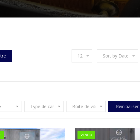
ltre
12
Sort by Date
e
Type de carburant
Boite de vitesse
Réinitialiser
U
VENDU