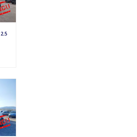
6900
2.5