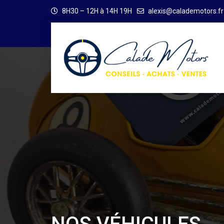
8H30 – 12H à 14H 19H
alexis@calademotors.fr