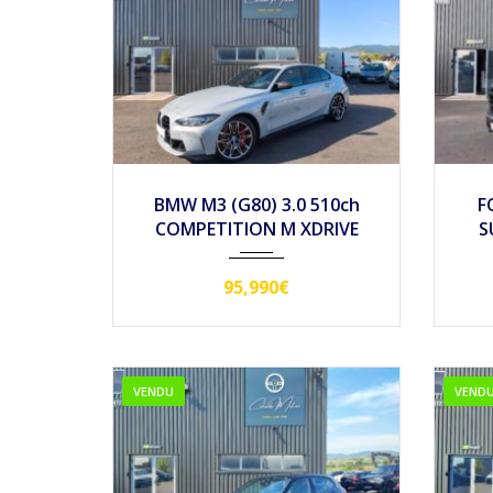
2022
Autom...
32990
2
BMW M3 (G80) 3.0 510ch
F
COMPETITION M XDRIVE
S
95,990€
VENDU
VEND