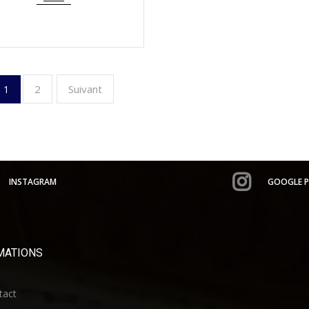
2
Suivant
1
INSTAGRAM
GOOGLE P
MATIONS
act