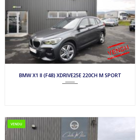
2020
Autom...
86450
BMW X1 II (F48) XDRIVE25E 220CH M SPORT
VENDU