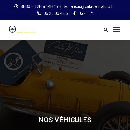
8H30 – 12H à 14H 19H
alexis@calademotors.fr
06 25 00 42 61
NOS VÉHICULES