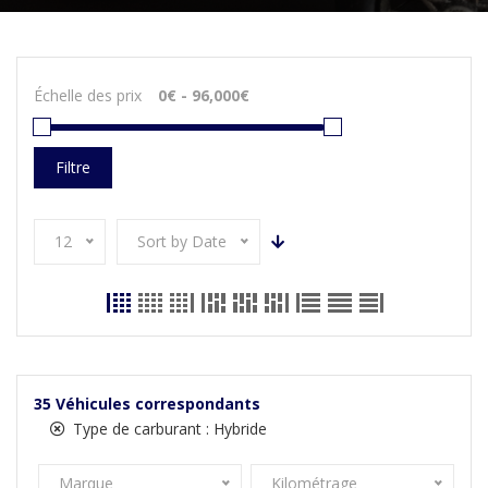
Échelle des prix
Filtre
12
Sort by Date
35
Véhicules correspondants
Type de carburant :
Hybride
Marque
Kilométrage