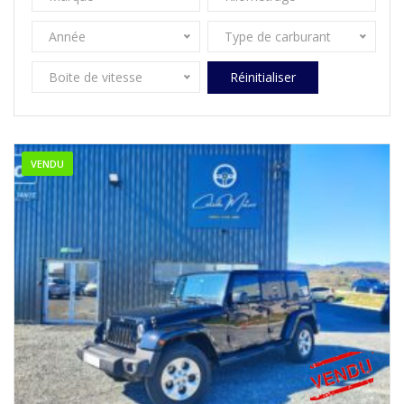
Année
Type de carburant
Boite de vitesse
Réinitialiser
VENDU