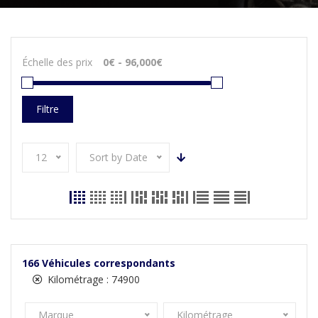
Échelle des prix
Filtre
12
Sort by Date
166
Véhicules correspondants
Kilométrage :
74900
Marque
Kilométrage