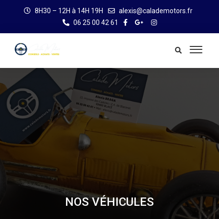
8H30 – 12H à 14H 19H
alexis@calademotors.fr
06 25 00 42 61
NOS VÉHICULES