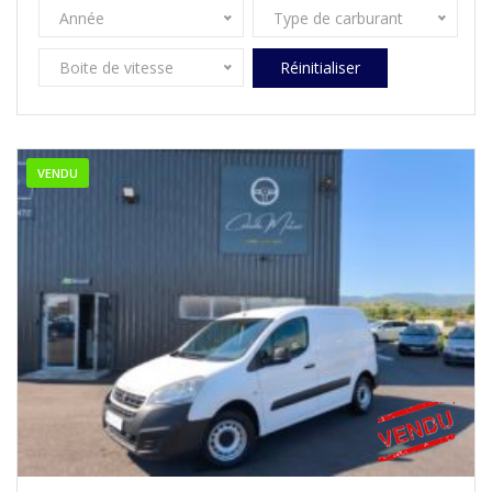
Année
Type de carburant
Boite de vitesse
Réinitialiser
VENDU