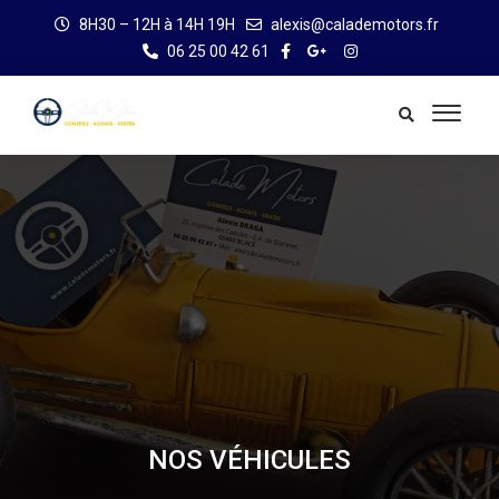
8H30 – 12H à 14H 19H
alexis@calademotors.fr
06 25 00 42 61
NOS VÉHICULES