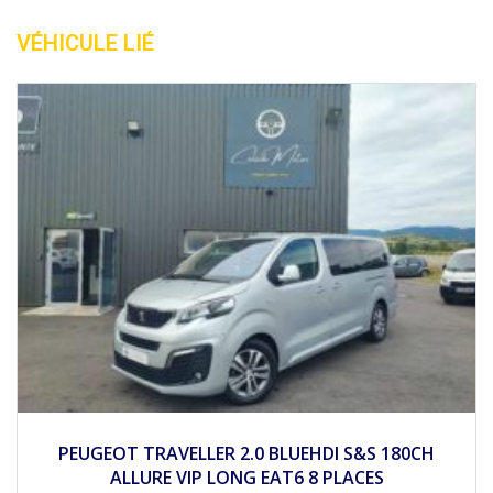
VÉHICULE LIÉ
2018
Mécan...
PEUGEOT PARTNER 1.6 BLEUHDI 100CH ACTIVE
BVM5