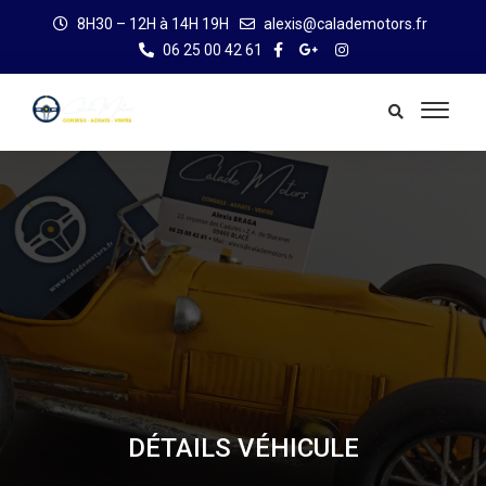
8H30 – 12H à 14H 19H
alexis@calademotors.fr
06 25 00 42 61
DÉTAILS VÉHICULE