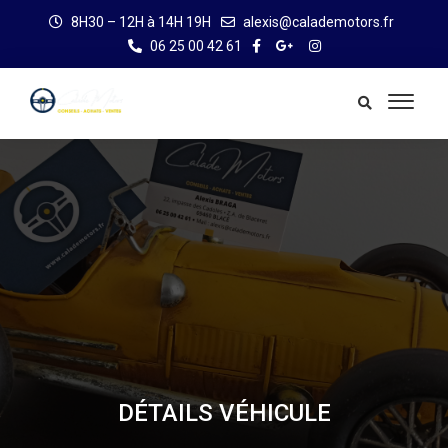
8H30 – 12H à 14H 19H
alexis@calademotors.fr
06 25 00 42 61
DÉTAILS VÉHICULE