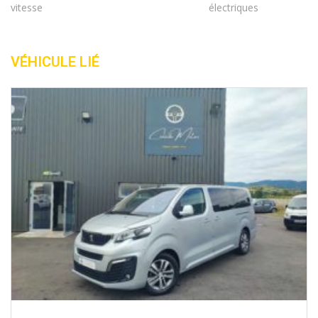
vitesse
électriques
VÉHICULE LIÉ
2018
Mécan...