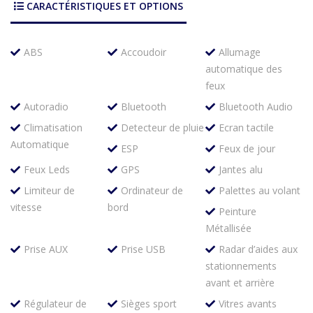
CARACTÉRISTIQUES ET OPTIONS
ABS
Accoudoir
Allumage
automatique des
feux
Autoradio
Bluetooth
Bluetooth Audio
Climatisation
Detecteur de pluie
Ecran tactile
Automatique
ESP
Feux de jour
Feux Leds
GPS
Jantes alu
Limiteur de
Ordinateur de
Palettes au volant
vitesse
bord
Peinture
Métallisée
Prise AUX
Prise USB
Radar d’aides aux
stationnements
avant et arrière
Régulateur de
Sièges sport
Vitres avants